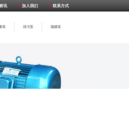
资讯
加入我们
联系方式
塞泵
排污泵
隔膜泵
子泵
卫生泵
胶体磨
泵附件
多级泵