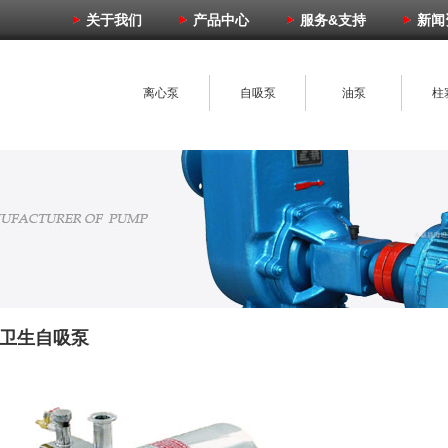
关于我们
产品中心
服务&支持
新闻
离心泵
自吸泵
油泵
柱
化工泵
螺杆泵
真空泵
转
潜水泵
磁力泵
计量泵
计量
产品搜索：
B卫生自吸泵