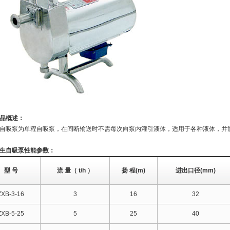
品概述：
自吸泵为单程自吸泵，在间断输送时不需每次向泵内灌引液体，适用于各种液体，并
生自吸泵性能参数：
型 号
流 量（ t/h ）
扬 程(m)
进出口径(mm)
ZXB-3-16
3
16
32
ZXB-5-25
5
25
40