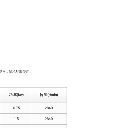
能与过滤机配套使用。
功 率(kw)
转 速(r/min)
0.75
2840
1.5
2840