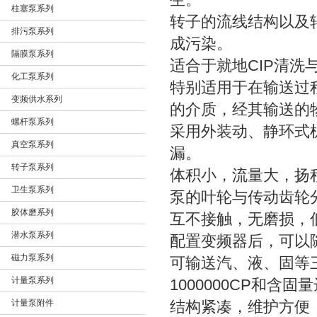
生。
柱塞泵系列
转子的流线结构以及
排污泵系列
成污染。
隔膜泵系列
适合于就地CIP清洗
化工泵系列
特别适用于在输送过
变频供水系列
的介质，经其输送的
螺杆泵系列
采用外装动、静环式
真空泵系列
漏。
转子泵系列
体积小，流量大，扬
卫生泵系列
泵的叶轮与传动齿轮
胶体磨系列
互不接触，无磨损，
潜水泵系列
配置变频器后，可以
磁力泵系列
可输送汽、液、固等
计量泵系列
1000000CP和含固
计量泵附件
结构紧凑，维护方便