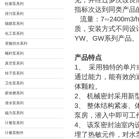
见，并经过多次改良
柱塞泵系列
指标次达到同类产品
排污泵系列
流量：7∽2400m3
隔膜泵系列
质，安装方式不同设
化工泵系列
YW、GW系列产品
变频供水系列
螺杆泵系列
产品特点
真空泵系列
1、 采用独特的单
转子泵系列
通过能力，能有效的
卫生泵系列
体颗粒。
胶体磨系列
2、 机械密封采用
潜水泵系列
3、 整体结构紧凑
磁力泵系列
泵房，潜入中即可工
计量泵系列
4、 该泵密封油室
计量泵附件
埋了热敏元件，对水